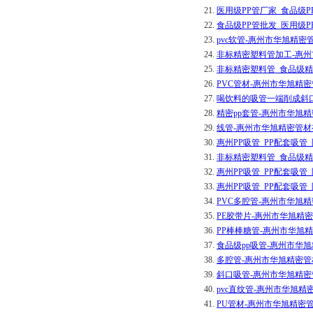
21.
医用级PP管厂家_食品级
22.
食品级PP管批发_医用级
23.
pvc软管-惠州市华旭精密
24.
非标精密塑料管加工-惠
25.
非标精密塑料管_食品级精
26.
PVC管材-惠州市华旭精
27.
喝饮料的吸管一端削成斜
28.
精密pp套管-惠州市华旭
29.
线管-惠州市华旭精密管材
30.
惠州PP吸管_PP配套吸管
31.
非标精密塑料管_食品级精
32.
惠州PP吸管_PP配套吸管
33.
惠州PP吸管_PP配套吸管
34.
PVC多腔管-惠州市华旭
35.
PE胶带片-惠州市华旭精
36.
PP棒棒糖管-惠州市华旭
37.
食品级pp吸管-惠州市华
38.
多腔管-惠州市华旭精密
39.
斜口吸管-惠州市华旭精
40.
pvc直纹管-惠州市华旭
41.
PU管材-惠州市华旭精密