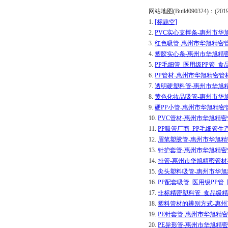
网站地图(Build090324)：(2019-0
1.
[标题空]
2.
PVC实心支撑条-惠州市
3.
红色吸管-惠州市华旭精密
4.
塑胶实心条-惠州市华旭精
5.
PP毛细管_医用级PP管_
6.
PP管材-惠州市华旭精密管
7.
透明硬塑料管-惠州市华旭
8.
黄色化妆品吸管-惠州市华
9.
硬PP小管-惠州市华旭精密
10.
PVC管材-惠州市华旭精
11.
PP吸管厂商_PP毛细管
12.
眉笔塑胶管-惠州市华旭
13.
针护套管-惠州市华旭精
14.
排管-惠州市华旭精密管材
15.
尖头塑料吸管-惠州市华
16.
PP配套吸管_医用级PP
17.
非标精密塑料管_食品级精
18.
塑料管材的辨别方式-惠
19.
PE针套管-惠州市华旭精
20.
PE异形管-惠州市华旭精