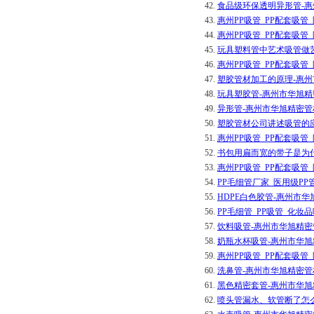
42.
食品级环保透明异形管-
43.
惠州PP吸管_PP配套吸管
44.
惠州PP吸管_PP配套吸管
45.
玩具塑料管中艺术吸管做
46.
惠州PP吸管_PP配套吸管
47.
塑胶管材加工的原理-惠
48.
玩具塑胶管-惠州市华旭
49.
异形管-惠州市华旭精密
50.
塑胶管材公司讲述吸管的
51.
惠州PP吸管_PP配套吸管
52.
书包用扁而宽的带子是为
53.
惠州PP吸管_PP配套吸管
54.
PP毛细管厂家_医用级P
55.
HDPE白色胶管-惠州市
56.
PP毛细管_PP吸管_化
57.
饮料吸管-惠州市华旭精
58.
奶瓶水杯吸管-惠州市华
59.
惠州PP吸管_PP配套吸管
60.
洗鼻管-惠州市华旭精密
61.
黑色精密套管-惠州市华
62.
喷头管漏水、软管断了怎