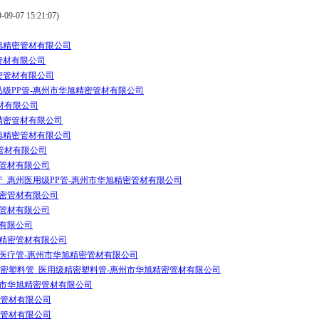
9-07 15:21:07)
华旭精密管材有限公司
管材有限公司
密管材有限公司
食品级PP管-惠州市华旭精密管材有限公司
材有限公司
精密管材有限公司
旭精密管材有限公司
管材有限公司
密管材有限公司
生产_惠州医用级PP管-惠州市华旭精密管材有限公司
精密管材有限公司
密管材有限公司
有限公司
旭精密管材有限公司
管_医疗管-惠州市华旭精密管材有限公司
密塑料管_医用级精密塑料管-惠州市华旭精密管材有限公司
州市华旭精密管材有限公司
密管材有限公司
密管材有限公司