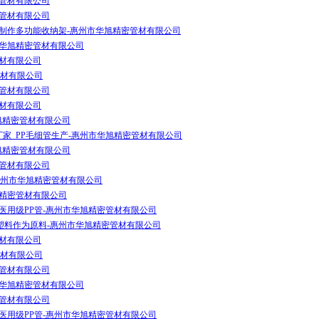
密管材有限公司
密管材有限公司
管制作多功能收纳架-惠州市华旭精密管材有限公司
市华旭精密管材有限公司
管材有限公司
管材有限公司
密管材有限公司
管材有限公司
华旭精密管材有限公司
管厂家_PP毛细管生产-惠州市华旭精密管材有限公司
华旭精密管材有限公司
密管材有限公司
惠州市华旭精密管材有限公司
旭精密管材有限公司
_医用级PP管-惠州市华旭精密管材有限公司
塑料作为原料-惠州市华旭精密管材有限公司
管材有限公司
管材有限公司
密管材有限公司
市华旭精密管材有限公司
密管材有限公司
_医用级PP管-惠州市华旭精密管材有限公司